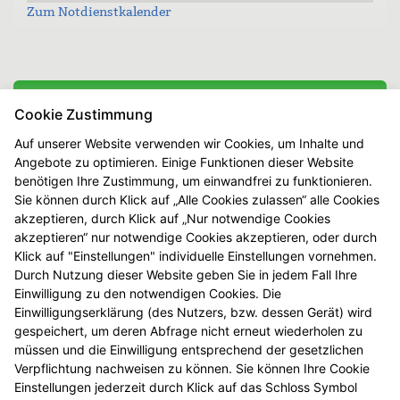
Zum Notdienstkalender
Kannenbäcker Apotheke
Cookie Zustimmung
Rheinstr. 87
Auf unserer Website verwenden wir Cookies, um Inhalte und
56235 Ransbach-Baumbach
Angebote zu optimieren. Einige Funktionen dieser Website
Tel:
(02623) 2457
benötigen Ihre Zustimmung, um einwandfrei zu funktionieren.
Fax:
(02623) 80474
Sie können durch Klick auf „Alle Cookies zulassen“ alle Cookies
kannenbaecker-apotheke@web.de
akzeptieren, durch Klick auf „Nur notwendige Cookies
akzeptieren“ nur notwendige Cookies akzeptieren, oder durch
Klick auf "Einstellungen" individuelle Einstellungen vornehmen.
Öffnungszeiten
Durch Nutzung dieser Website geben Sie in jedem Fall Ihre
Einwilligung zu den notwendigen Cookies. Die
Montag - Freitag:
Einwilligungserklärung (des Nutzers, bzw. dessen Gerät) wird
8.00 Uhr - 18.30 Uhr
gespeichert, um deren Abfrage nicht erneut wiederholen zu
Samstag:
müssen und die Einwilligung entsprechend der gesetzlichen
8.30 Uhr - 13.00 Uhr
Verpflichtung nachweisen zu können. Sie können Ihre Cookie
Einstellungen jederzeit durch Klick auf das Schloss Symbol